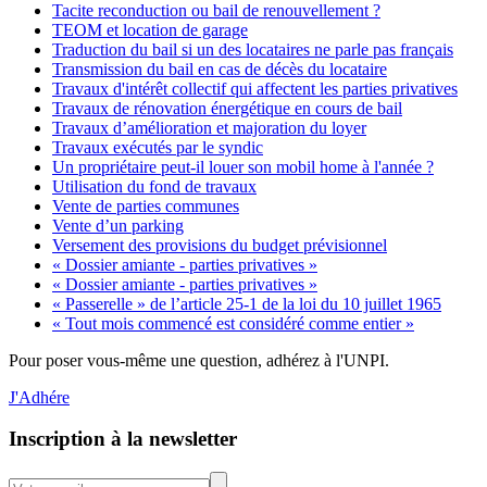
Tacite reconduction ou bail de renouvellement ?
TEOM et location de garage
Traduction du bail si un des locataires ne parle pas français
Transmission du bail en cas de décès du locataire
Travaux d'intérêt collectif qui affectent les parties privatives
Travaux de rénovation énergétique en cours de bail
Travaux d’amélioration et majoration du loyer
Travaux exécutés par le syndic
Un propriétaire peut-il louer son mobil home à l'année ?
Utilisation du fond de travaux
Vente de parties communes
Vente d’un parking
Versement des provisions du budget prévisionnel
« Dossier amiante - parties privatives »
« Dossier amiante - parties privatives »
« Passerelle » de l’article 25-1 de la loi du 10 juillet 1965
« Tout mois commencé est considéré comme entier »
Pour poser vous-même une question, adhérez à l'UNPI.
J'Adhére
Inscription à la newsletter